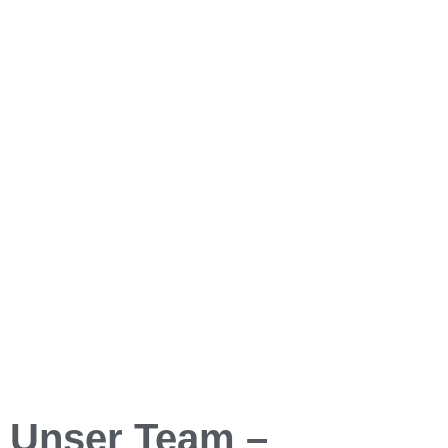
NKK
Immobilien.
Wir leben
hanseatische
Tugenden.
Unser Team –