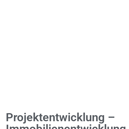
NKK
Immobilien.
Wir leben
hanseatische
Tugenden.
Projektentwicklung –
Immobilienentwicklung